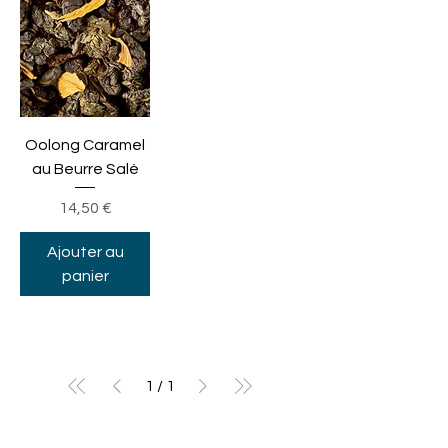
Oolong Caramel
au Beurre Salé
Prix
14,50 €
Ajouter au
panier
1
/
1
Newsletter