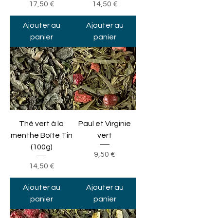
Prix
Prix
17,50 €
14,50 €
Ajouter au
Ajouter au
panier
panier
Thé vert à la
Paul et Virginie
menthe Boîte Tin
vert
(100g)
Prix
9,50 €
Prix
14,50 €
Ajouter au
Ajouter au
panier
panier