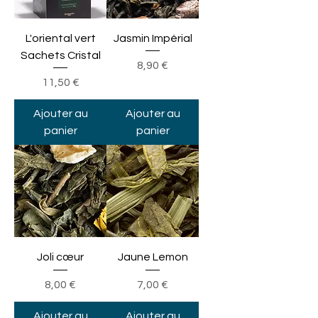
L'oriental vert
Jasmin Impérial
Sachets Cristal
Prix
8,90 €
Prix
11,50 €
Ajouter au
Ajouter au
panier
panier
Joli cœur
Jaune Lemon
Prix
Prix
8,00 €
7,00 €
Ajouter au
Ajouter au