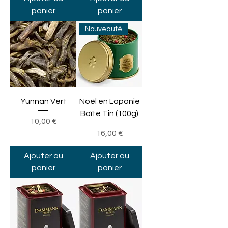
panier
panier
Nouveauté
Yunnan Vert
Noël en Laponie
Boîte Tin (100g)
Prix
10,00 €
Prix
16,00 €
Ajouter au
Ajouter au
panier
panier