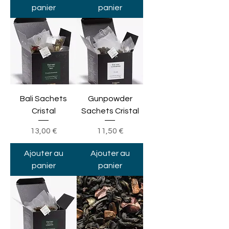
panier
panier
Bali Sachets
Gunpowder
Cristal
Sachets Cristal
Prix
Prix
13,00 €
11,50 €
Ajouter au
Ajouter au
panier
panier