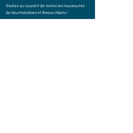
Restez au courant de toutes les nouveautés
de Gourmandises et Beaux Objets !
E-mail
Rejoindre
Contactez
nous
01 69 28 01 65
contact@gourmandisesetbeauxobjets.fr
25 Bis rue Henri Amodru, 91190,
Gif-sur-Yvette
Instagram
Facebook
Termes et conditions
Politique de cookies
Mentions légales
Politique de confidentialité