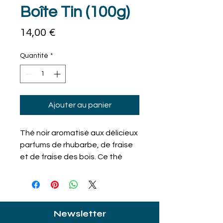
Boîte Tin (100g)
Prix
14,00 €
Quantité
*
Ajouter au panier
Thé noir aromatisé aux délicieux
parfums de rhubarbe, de fraise
et de fraise des bois. Ce thé
emblématique de la Maison, se
prête merveilleusement à une
préparation chaude ou glacée.
Newsletter