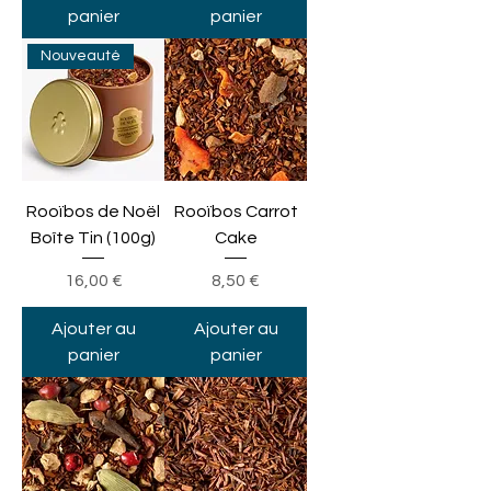
panier
panier
Nouveauté
Rooïbos de Noël
Rooïbos Carrot
Boîte Tin (100g)
Cake
Prix
Prix
16,00 €
8,50 €
Ajouter au
Ajouter au
panier
panier