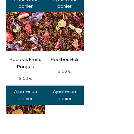
panier
panier
Rooïbos Fruits
Rooïbos Bali
Rouges
Prix
8,50 €
Prix
9,50 €
Ajouter au
Ajouter au
panier
panier