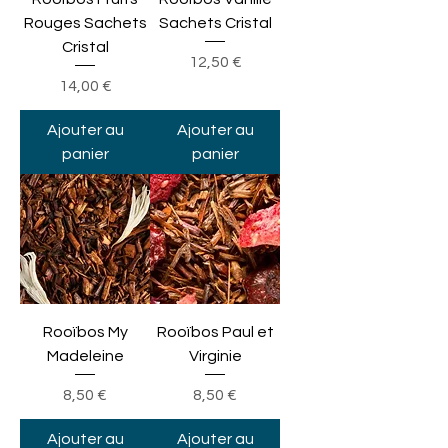
Rouges Sachets
Sachets Cristal
Cristal
Prix
12,50 €
Prix
14,00 €
Ajouter au
Ajouter au
panier
panier
Rooïbos My
Rooïbos Paul et
Madeleine
Virginie
Prix
Prix
8,50 €
8,50 €
Ajouter au
Ajouter au