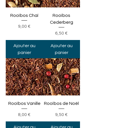
Rooïbos Chaï
Rooïbos
Cederberg
Prix
9,00 €
Prix
6,50 €
Ajouter au
Ajouter au
panier
panier
Rooïbos Vanille
Rooïbos de Noël
Prix
Prix
8,00 €
9,50 €
Ajouter au
Ajouter au