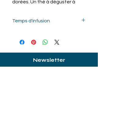
dorées. Un thé à déguster à
toute heure de la journée,
additionné d’un nuage de lait.
Temps d'infusion
4/5 minutes à 90°C ( conseillé avec
du lait )
Newsletter
Restez au courant de toutes les nouveautés
de Gourmandises et Beaux Objets !
E-mail
Rejoindre
Contactez
nous