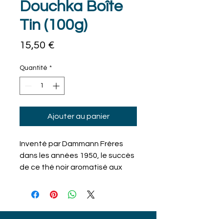
Douchka Boîte
Tin (100g)
Prix
15,50 €
Quantité
*
Ajouter au panier
Inventé par Dammann Frères
dans les années 1950, le succès
de ce thé noir aromatisé aux
huiles essentielles d'agrumes
(bergamote, orange, citron) ne
s'est jamais démenti.
Jalousement conservée tel un