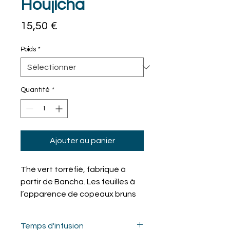
Houjicha
Prix
15,50 €
Poids
*
Quantité
*
Ajouter au panier
Thé vert torréfié, fabriqué à
partir de Bancha. Les feuilles à
l’apparence de copeaux bruns
révèlent à l’infusion des notes
grillées, boisées et une saveur
Temps d'infusion