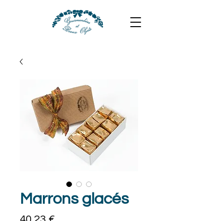
Marrons glacés
Prix
40,23 €