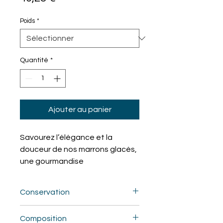
Poids
*
Quantité
*
Ajouter au panier
Savourez l’élégance et la
douceur de nos marrons glacés,
une gourmandise
incontournable de la saison
hivernale. Sélectionnés pour leur
Conservation
qualité, ces marrons sont
lentement confits pour
Le marron glacé craint la chaleur, il
Composition
préserver leur texture fondante
est recommandé de conserver les