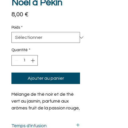
Noël à Pékin
Prix
8,00 €
Poids
*
Quantité
*
Ajouter au panier
Mélange de thé noir et de thé
vert au jasmin, parfumé aux
arômes fruit de la passion rouge,
mangue et ananas avec une
pointe d'huile essentielle
Temps d'infusion