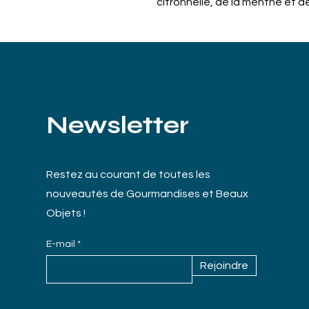
citronnelle, de la menthe et d
saveurs à découvrir absolument
permet d'obtenir une infusion
infusions en vrac de qualité ég
25 sachets
Newsletter
Restez au courant de toutes les
nouveautés de Gourmandises et Beaux
Objets !
E-mail
Rejoindre