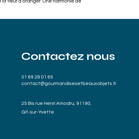
e la fleur d'oranger. Une harmonie de
 ! La texture, proche de la soie,
 identique à celle que procurent des
ale.
Contactez nous
01 69 28 01 65
contact@gourmandisesetbeauxobjets.fr
25 Bis rue Henri Amodru, 91190,
Gif-sur-Yvette