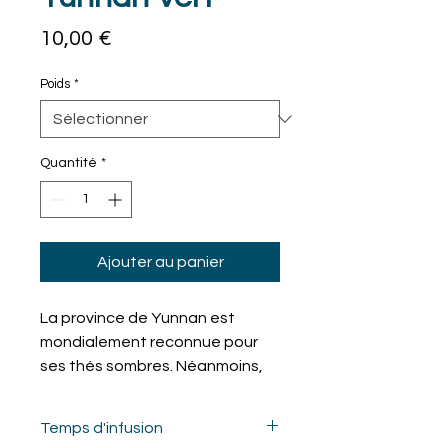
Prix
10,00 €
Poids
*
Quantité
*
Ajouter au panier
La province de Yunnan est
mondialement reconnue pour
ses thés sombres. Néanmoins,
on y récolte également ce thé
vert. Ses feuilles au vert sombre
Temps d'infusion
offrent une liqueur jaune clair,